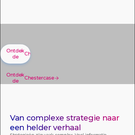
Ontdek
Chester
case

de
Ontdek
Chester
case

de
Van complexe strategie naar
een helder verhaal